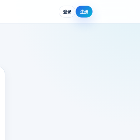
登录
注册