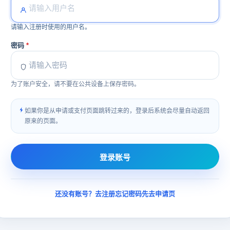
请输入注册时使用的用户名。
密码
为了账户安全，请不要在公共设备上保存密码。
如果你是从申请或支付页面跳转过来的，登录后系统会尽量自动返回
原来的页面。
登录账号
还没有账号？去注册
忘记密码
先去申请页