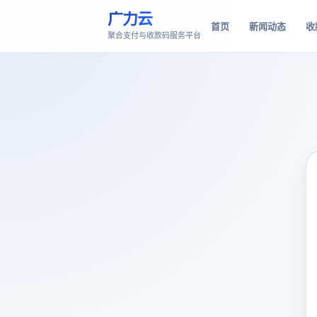
广力云
首页
新闻动态
收
聚合支付与收款码服务平台