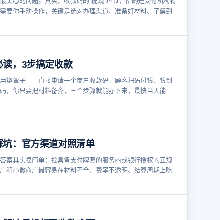
最关心的问题。其实，收款码的“提现”环节，指的是支付机构将
需要你手动操作，关键是选对办理渠道、准备好材料、了解到
必读，3步搞定收款
用绕弯子——直接申请一个商户收款码，顾客扫码付钱，钱到
码，你只要把材料备齐，三个步骤就能办下来，最快当天能
踩坑：官方渠道对照清单
答案其实很简单：找具备支付牌照的服务商或银行授权的正规
户和小微商户最容易在材料不全、费率不透明、结算周期上吃