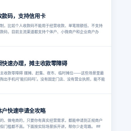
收款码，支持信用卡
制，比如个人收款码不能用于经营收款、单笔限额低、不支持
款码，目前主流渠道都支持个体户、小微商户和企业商户办
照快速办理，摊主收款零障碍
主收款零障碍 摆摊、赶集、夜市、临时摊位——这些场景里最
掏出手机问“能扫码吗”。没有固定门店、没有营业执照，能不能
体户快速申请全攻略
的、做电商的，只要你有真实经营需求，都能申请到正规商户
但门槛都不高。下面按实际场景拆开讲，帮你少走弯路。 ##