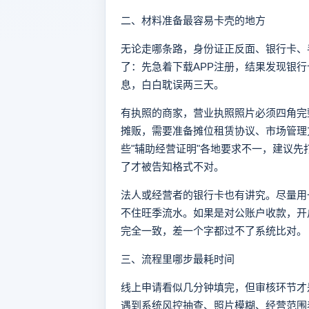
二、材料准备最容易卡壳的地方
无论走哪条路，身份证正反面、银行卡、
了：先急着下载APP注册，结果发现银
息，白白耽误两三天。
有执照的商家，营业执照照片必须四角完
摊贩，需要准备摊位租赁协议、市场管理
些"辅助经营证明"各地要求不一，建议
了才被告知格式不对。
法人或经营者的银行卡也有讲究。尽量用
不住旺季流水。如果是对公账户收款，开
完全一致，差一个字都过不了系统比对。
三、流程里哪步最耗时间
线上申请看似几分钟填完，但审核环节才
遇到系统风控抽查、照片模糊、经营范围