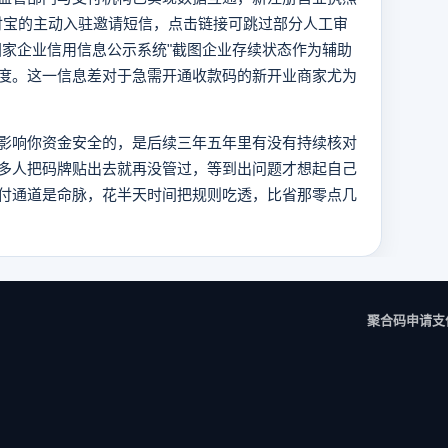
支付宝的主动入驻邀请短信，点击链接可跳过部分人工审
国家企业信用信息公示系统"截图企业存续状态作为辅助
度。这一信息差对于急需开通收款码的新开业商家尤为
影响你资金安全的，是后续三年五年里有没有持续核对
多人把码牌贴出去就再没管过，等到出问题才想起自己
付通道是命脉，花半天时间把规则吃透，比省那零点几
聚合码申请
支