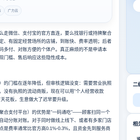
态
广力云
么走微信、支付宝的官方直连，要么找银行或持牌聚合
定、有固定经营场所的店铺，到账快、费率透明；后者
码多付、对账方便的个体户。真正麻烦的不是申请本
现门槛、售后响应这些隐性成本。
）的门槛在逐年降低，但审核逻辑没变：需要营业执照
二
。没有执照的流动商贩，现在可以用"个人经营收款
有天花板，生意做大了迟早要升级。
聚合支付平台）的优势是"一码通吃"——顾客扫同一个
自动分账对账。对于同时做线上线下、或者有多家门店
相
费率通常比官方高0.1%-0.3%，且资金先到服务商