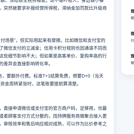
限额、冻结甚至税务稽查。这不是吓唬人，身边做小餐
，突然被要求补报经营所得税，滞纳金加罚款比升级商
帮
支付场景"，但实际用起来有摩擦。比如微信和支付宝的
行
了微信支付的立减金；信用卡积分规则也因通道不同而
这些细节影响不大；但如果是高客单价、复购率高的行
的差异会直接影响转化率。
帮
务，要额外付费。标准T+1结算免费，想要D+0（当天
。旺季资金周转紧张时，这笔账要提前算清楚。
，直接申请微信或支付宝的官方商户码，足够用，也最
或者顾客支付方式分散的，找持牌服务商做聚合接入更
，审核效率和售后响应相对成熟，可以作为比价参考之