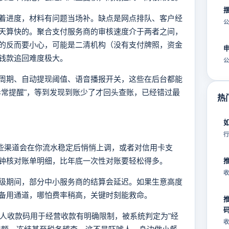
着进度，材料有问题当场补。缺点是网点排队、客户经
公
天算快的。聚合支付服务商的审核速度介于两者之间，
的反而要小心，可能是二清机构（没有支付牌照，资金
钱款追回难度极大。
公
周期、自动提现阈值、语音播报开关，这些在后台都能
异常提醒"，等到发现到账少了才回头查账，已经错过最
热
行
有些渠道会在你流水稳定后悄悄上调，或者对信用卡支
钟核对账单明细，比年底一次性对账要轻松得多。
收
级期间，部分中小服务商的结算会延迟。如果生意高度
备用通道，哪怕费率稍高，关键时刻能救命。
个人收款码用于经营收款有明确限制，被系统判定为"经
收