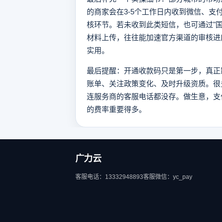
的商家会在3-5个工作日内收到微信、
核环节。若未收到此类短信，也可通过"
材料上传，往往能加速官方渠道的审核进
实用。
最后提醒：开通收款码只是第一步，真正
账单、关注政策变化、及时升级资质。很
连服务商的客服电话都没存。做生意，支
的费率重要得多。
广力云
客服电话：13332948893
客服微信：yc_pay