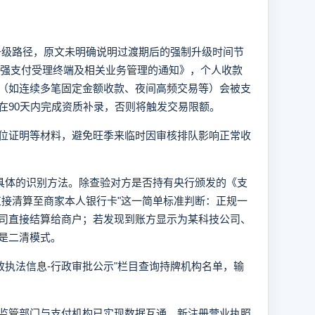
的升级路径，原文未明确说明过渡期后的强制升级时间节
于加强支付受理终端及相关业务管理的通知》，个人收款
（如连续多笔固定金额收款、夜间高频交易等）会被支
在90天内完成资质补录，否则将触发交易限额。
位证明等材料，避免旺季来临时因审核排队影响正常收
更具体的识别方法。除查验对方是否持有央行颁发的《支
直接清算至商家本人银行卡"这一简单标准判断：正规一
司直接结算给商户；若发现到账方显示为某科技公司、
是二清模式。
政执法信息-行政审批公示"栏目查询持牌机构名单，输
监管部门与支付机构已实现数据互通，新注册营业执照