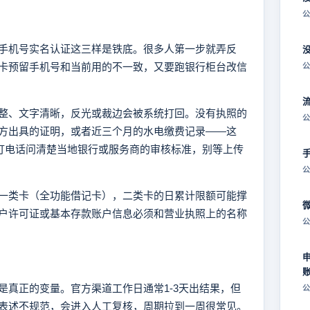
公
手机号实名认证这三样是铁底。很多人第一步就弄反
行卡预留手机号和当前用的不一致，又要跑银行柜台改信
公
整、文字清晰，反光或裁边会被系统打回。没有执照的
公
方出具的证明，或者近三个月的水电缴费记录——这
先打电话问清楚当地银行或服务商的审核标准，别等上传
公
一类卡（全功能借记卡），二类卡的日累计限额可能撑
户许可证或基本存款账户信息必须和营业执照上的名称
公
是真正的变量。官方渠道工作日通常1-3天出结果，但
公
表述不规范，会进入人工复核，周期拉到一周很常见。