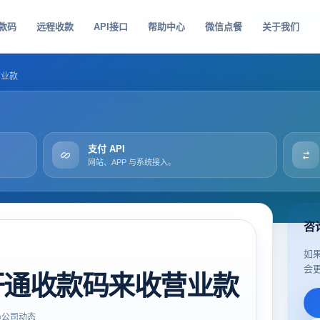
款码
远程收款
API接口
帮助中心
微信点餐
关于我们
营业款
支付 API
网站、APP 与系统接入。
咨
如
会
开通收款码来收营业款
公司动态