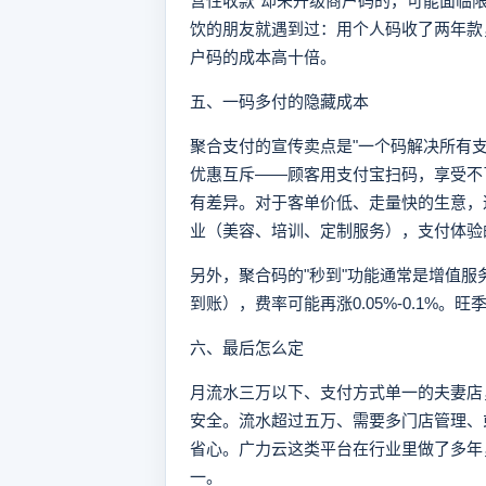
营性收款"却未升级商户码的，可能面临
饮的朋友就遇到过：用个人码收了两年款
户码的成本高十倍。
五、一码多付的隐藏成本
聚合支付的宣传卖点是"一个码解决所有
优惠互斥——顾客用支付宝扫码，享受不
有差异。对于客单价低、走量快的生意，
业（美容、培训、定制服务），支付体验
另外，聚合码的"秒到"功能通常是增值服
到账），费率可能再涨0.05%-0.1%
六、最后怎么定
月流水三万以下、支付方式单一的夫妻店
安全。流水超过五万、需要多门店管理、
省心。广力云这类平台在行业里做了多年
一。