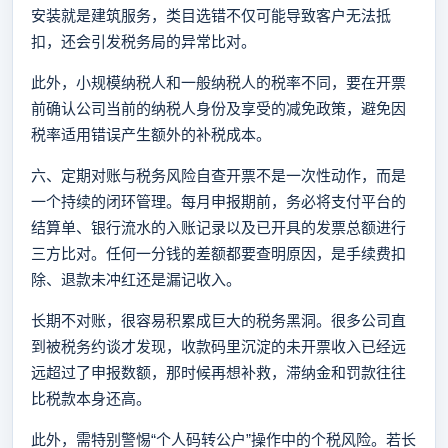
安装就是建筑服务，类目选错不仅可能导致客户无法抵
扣，还会引发税务局的异常比对。
此外，小规模纳税人和一般纳税人的税率不同，要在开票
前确认公司当前的纳税人身份及享受的减免政策，避免因
税率适用错误产生额外的补税成本。
六、定期对账与税务风险自查开票不是一次性动作，而是
一个持续的闭环管理。每月申报期前，务必将支付平台的
结算单、银行流水的入账记录以及已开具的发票总额进行
三方比对。任何一分钱的差额都要查明原因，是手续费扣
除、退款未冲红还是漏记收入。
长期不对账，很容易积累成巨大的税务黑洞。很多公司直
到被税务约谈才发现，收款码里沉淀的未开票收入已经远
远超过了申报数额，那时候再想补救，滞纳金和罚款往往
比税款本身还高。
此外，需特别警惕“个人码转公户”操作中的个税风险。若长