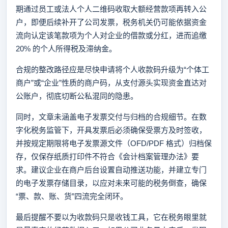
期通过员工或法人个人二维码收取大额经营款项再转入公
户，即便后续补开了公司发票，税务机关仍可能依据资金
流向认定该笔款项为个人对企业的借款或分红，进而追缴
20% 的个人所得税及滞纳金。
合规的整改路径应是尽快申请将个人收款码升级为“个体工
商户”或“企业”性质的商户码，从支付源头实现资金直达对
公账户，彻底切断公私混同的隐患。
同时，文章未涵盖电子发票交付与归档的合规细节。在数
字化税务监管下，开具发票后必须确保受票方及时签收，
并按规定期限将电子发票源文件（OFD/PDF 格式）归档保
存，仅保存纸质打印件不符合《会计档案管理办法》要
求。建议企业在商户后台设置自动推送功能，并建立专门
的电子发票存储目录，以应对未来可能的税务倒查，确保
“票、款、账、货”四流完全闭环。
最后提醒不要以为收款码只是收钱工具，它在税务眼里就