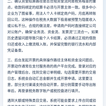
二、确认资金结算路径是否合规资金流向是税务稽查的重
点，收款码绑定的结算卡必须与开票主体一致。很多中小
企业为了图省事，用法人个人卡绑定商户码，月底再转账
回公司，这种操作在税务大数据下极易被预警为隐匿收入
或公私不分。合规的做法是，申请商户码时直接绑定公司
对公账户，确保“业务流、资金流、发票流”三流合一。如果
历史遗留问题导致只能个人卡结算，必须通过正规的借款
归还或收入上缴流程入账，并保留完整的银行流水和内部
凭证备查。
三、后台发起开票的具体操作路径主体和资金没问题后，
开票动作通常在支付服务商的商户平台完成。登录对应的
商户管理后台，找到交易订单明细，勾选需要开票的交易
日志，系统会自动汇总金额并生成开票申请。这里要注
意，部分支付渠道支持自动开票，部分则需要手动导出账
单后，再登录税务数字账户或税控盘进行填开。
遇到大额或特殊类目交易，系统可能会要求上传合同或验