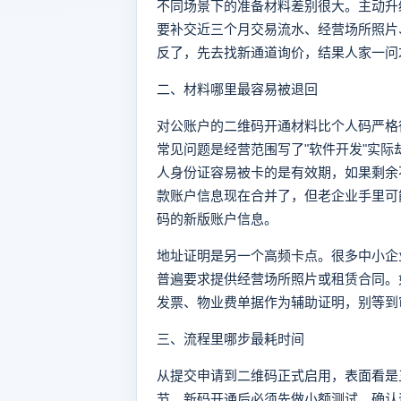
不同场景下的准备材料差别很大。主动升
要补交近三个月交易流水、经营场所照片
反了，先去找新通道询价，结果人家一问
二、材料哪里最容易被退回
对公账户的二维码开通材料比个人码严格
常见问题是经营范围写了"软件开发"实
人身份证容易被卡的是有效期，如果剩余
款账户信息现在合并了，但老企业手里可
码的新版账户信息。
地址证明是另一个高频卡点。很多中小企
普遍要求提供经营场所照片或租赁合同。
发票、物业费单据作为辅助证明，别等到
三、流程里哪步最耗时间
从提交申请到二维码正式启用，表面看是
节。新码开通后必须先做小额测试，确认