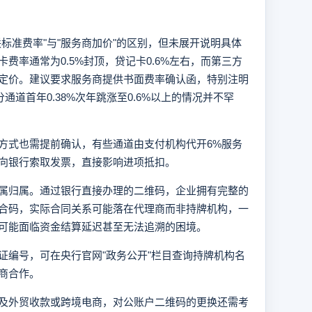
标准费率"与"服务商加价"的区别，但未展开说明具体
费率通常为0.5%封顶，贷记卡0.6%左右，而第三方
定价。建议要求服务商提供书面费率确认函，特别注明
通道首年0.38%次年跳涨至0.6%以上的情况并不罕
方式也需提前确认，有些通道由支付机构代开6%服务
向银行索取发票，直接影响进项抵扣。
属归属。通过银行直接办理的二维码，企业拥有完整的
合码，实际合同关系可能落在代理商而非持牌机构，一
可能面临资金结算延迟甚至无法追溯的困境。
证编号，可在央行官网"政务公开"栏目查询持牌机构名
商合作。
及外贸收款或跨境电商，对公账户二维码的更换还需考