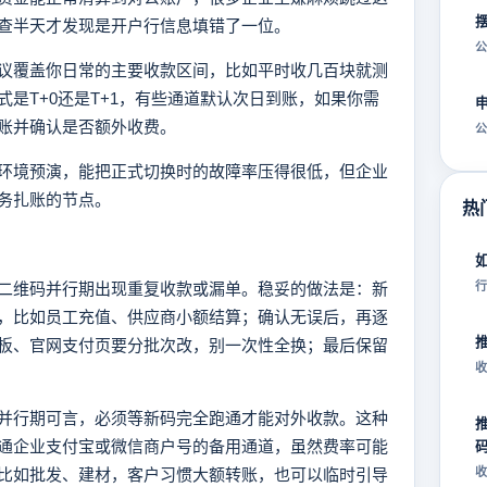
查半天才发现是开户行信息填错了一位。
公
议覆盖你日常的主要收款区间，比如平时收几百块就测
是T+0还是T+1，有些通道默认次日到账，如果你需
账并确认是否额外收费。
公
环境预演，能把正式切换时的故障率压得很低，但企业
务扎账的节点。
热
二维码并行期出现重复收款或漏单。稳妥的做法是：新
行
，比如员工充值、供应商小额结算；确认无误后，再逐
板、官网支付页要分批次改，别一次性全换；最后保留
收
并行期可言，必须等新码完全跑通才能对外收款。这种
通企业支付宝或微信商户号的备用通道，虽然费率可能
比如批发、建材，客户习惯大额转账，也可以临时引导
收