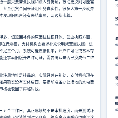
级一般只要营业执照和法人身份证；被动更换则可能需
公
、甚至供货合同来证明业务真实性。很多人第一步就弄
才发现旧账户还有未结事项，两边都卡着。
公
得多，但退回补件的原因往往很具体。营业执照方面，
际却在做零售，支付机构会要求补充说明或变更执照；法
公
不足三个月，系统可能直接拒审；开户许可证或基本存
能还拿着旧版开户许可证，需要确认是否已换成带二维
公
业注册地址是挂靠的，实际经营在别处，支付机构现在
如果确实没有实体店面，要提前准备办公场地的水电费
公
审核被驳回了再临时找。
公
三五个工作日，真正麻烦的不是审批速度，而是测试环
资金能正常清算到对公账户，很多企业主嫌麻烦跳过这