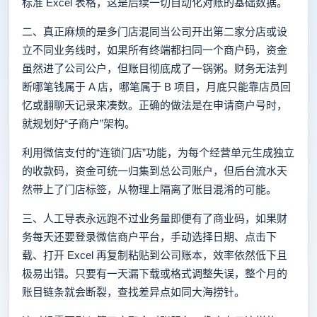
标准 Excel 表格，这是后续一切自动化对账的基础数据。
二、真正麻烦的是多门店混同当公司开出第二家分店或设
立不同业务线时，如果所有终端都扫同一个商户码，资金
虽然进了公司公户，但账目彻底成了一锅粥。财务无法判
断哪笔钱属于 A 店，哪笔属于 B 项目，月底只能靠店员回
忆或翻聊天记录来凑数。正确的做法是在申请商户号时，
就规划好“子商户”架构。
利用微信支付的“连锁门店”功能，为每个经营单元生成独立
的收款码，资金可统一归集到总公司账户，但后台流水天
然带上了门店标签，从物理上隔离了账目混淆的可能。
三、人工导表永远跑不过业务量即便有了商业码，如果财
务每天还要登录微信商户平台，手动选择日期、点击下
载、打开 Excel 再复制粘贴到公司账本，效率依然低下且
极易出错。只要有一天漏下载或格式调整失误，整个月的
账目链条就会断裂，查找差异点如同大海捞针。