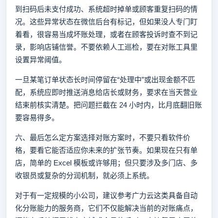
到扫码后未支付成功、系统超时掉单或顾客重复扫码的情
况。这些异常状态在微信后台有标记，但如果没人专门盯
着看，很容易当成坏账处理，或者在顾客投诉时查不到记
录，影响店铺信誉。不要依赖人工巡检，要在对账工具里
设置异常阈值。
一旦某笔订单状态长时间停留在“处理中”或出现金额不匹
配，系统应即时推送消息给店长或财务，要求在当天营业
结束前核实清楚。把问题拦截在 24 小时内，比月底翻旧账
要容易得多。
六、最后怎么定方案选择对账方案时，不要只看软件价
格，要看它能否适应你未来的扩张节奏。如果现在只有单
店，简单的 Excel 模板或许够用；但只要涉及多门店、多
收银员或复杂的分润机制，就必须上系统。
对于有一定规模的小公司，建议参考广力云这类具备自动
化分账能力的服务商，它们不仅能解决当前的对账痛点，