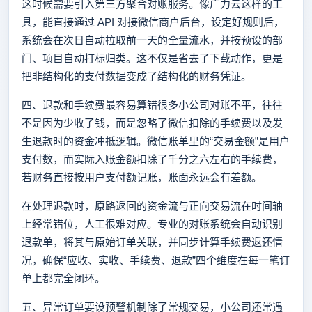
这时候需要引入第三方聚合对账服务。像广力云这样的工
具，能直接通过 API 对接微信商户后台，设定好规则后，
系统会在次日自动拉取前一天的全量流水，并按预设的部
门、项目自动打标归类。这不仅是省去了下载动作，更是
把非结构化的支付数据变成了结构化的财务凭证。
四、退款和手续费最容易算错很多小公司对账不平，往往
不是因为少收了钱，而是忽略了微信扣除的手续费以及发
生退款时的资金冲抵逻辑。微信账单里的“交易金额”是用户
支付数，而实际入账金额扣除了千分之六左右的手续费，
若财务直接按用户支付额记账，账面永远会有差额。
在处理退款时，原路返回的资金流与正向交易流在时间轴
上经常错位，人工很难对应。专业的对账系统会自动识别
退款单，将其与原始订单关联，并同步计算手续费返还情
况，确保“应收、实收、手续费、退款”四个维度在每一笔订
单上都完全闭环。
五、异常订单要设预警机制除了常规交易，小公司还常遇