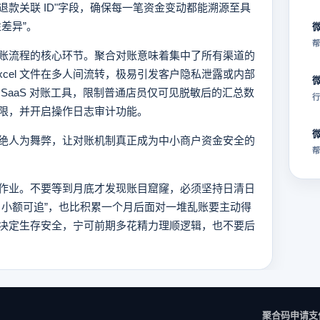
退款关联 ID"字段，确保每一笔资金变动都能溯源至具
差异”。
帮
账流程的核心环节。聚合对账意味着集中了所有渠道的
xcel 文件在多人间流转，极易引发客户隐私泄露或内部
SaaS 对账工具，限制普通店员仅可见脱敏后的汇总数
行
限，并开启操作日志审计功能。
绝人为舞弊，让对账机制真正成为中小商户资金安全的
帮
作业。不要等到月底才发现账目窟窿，必须坚持日清日
、小额可追”，也比积累一个月后面对一堆乱账要主动得
决定生存安全，宁可前期多花精力理顺逻辑，也不要后
聚合码申请
支