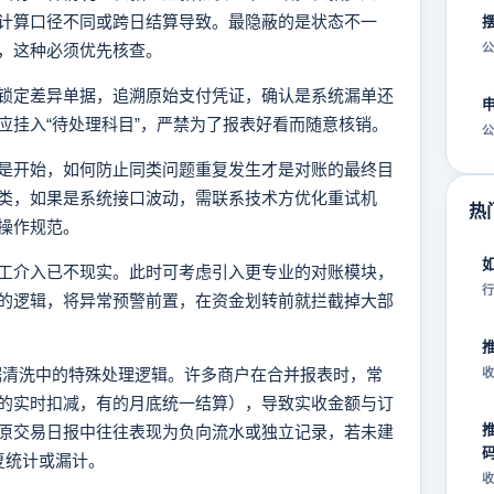
计算口径不同或跨日结算导致。最隐蔽的是状态不一
，这种必须优先核查。
公
锁定差异单据，追溯原始支付凭证，确认是系统漏单还
应挂入“待处理科目”，严禁为了报表好看而随意核销。
公
是开始，如何防止同类问题重复发生才是对账的最终目
类，如果是系统接口波动，需联系技术方优化重试机
热
操作规范。
工介入已不现实。此时可考虑引入更专业的对账模块，
行
的逻辑，将异常预警前置，在资金划转前就拦截掉大部
数据清洗中的特殊处理逻辑。许多商户在合并报表时，常
收
的实时扣减，有的月底统一结算），导致实收金额与订
原交易日报中往往表现为负向流水或独立记录，若未建
重复统计或漏计。
收