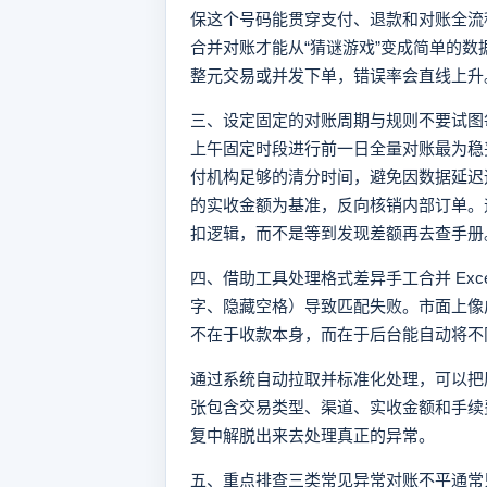
保这个号码能贯穿支付、退款和对账全流
合并对账才能从“猜谜游戏”变成简单的
整元交易或并发下单，错误率会直线上升
三、设定固定的对账周期与规则不要试图每
上午固定时段进行前一日全量对账最为稳
付机构足够的清分时间，避免因数据延迟
的实收金额为基准，反向核销内部订单。
扣逻辑，而不是等到发现差额再去查手册
四、借助工具处理格式差异手工合并 Ex
字、隐藏空格）导致匹配失败。市面上像
不在于收款本身，而在于后台能自动将不
通过系统自动拉取并标准化处理，可以把
张包含交易类型、渠道、实收金额和手续
复中解脱出来去处理真正的异常。
五、重点排查三类常见异常对账不平通常