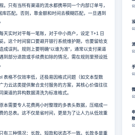
程。只有当所有渠道的流水都携带同一个内部订单号，
公
数据库匹配。否则，靠金额和时间去模糊匹配，一旦遇到
。
公
天实时对平每一笔账，对于中小商户，设定 T+1 日
妥。这个时间窗口要避开银行系统维护期，也要留给支
造成误判。规则上要明确“以谁为准”，通常以支付渠道
公
遇到部分退款或手续费扣除的情况，需在规则里预设抵
。
公
cel 表格不仅效率低，还极易因格式问题（如文本型数
广力云这类提供聚合支付服务的方案，其核心价值往往
同渠道的异构数据清洗为标准格式。
公
原本需要专人花费两小时整理的多表头数据，压缩成一
费的总表。这不仅是省时间，更是为了让人力从低效重
公
只有三种情况：长款、短款和状态不一致。长款多是重