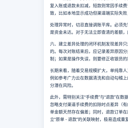
复入账或退款未扣减，短款则常因手续费
致，比如本地显示成功但渠道端实际失败
处理异常时，切忌直接调账平库。必须先
是资金未达。对于无法立即查清的差额，
六、建立差异处理的闭环机制发现差异只
的。每次对账结束后，应记录差异原因分
制；如果是操作失误，则要修正收银员的
长期来看，随着交易规模扩大，单纯靠人
例如参考广力云在数据清洗和自动勾稽上
分潜在风险。
此外，需特别关注“手续费”与“退款”在
忽略支付渠道手续费的扣除时点差异（有
单金额天然存在偏差；同时，退款订单在
立“原单 - 退款”的关联映射，极易造成