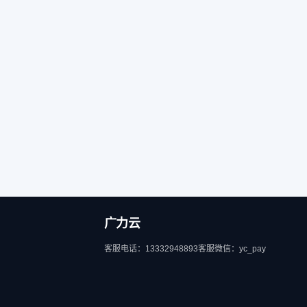
广力云
客服电话：13332948893
客服微信：yc_pay