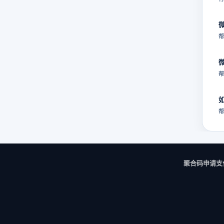
帮
帮
帮
聚合码申请
支