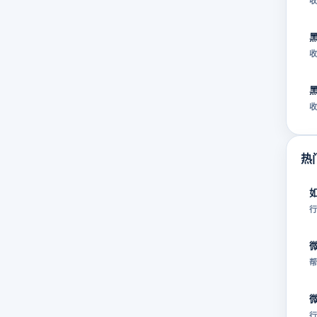
收
收
收
热
行
帮
行