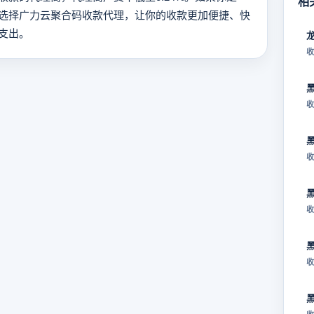
相
选择广力云聚合码收款代理，让你的收款更加便捷、快
支出。
收
收
收
收
收