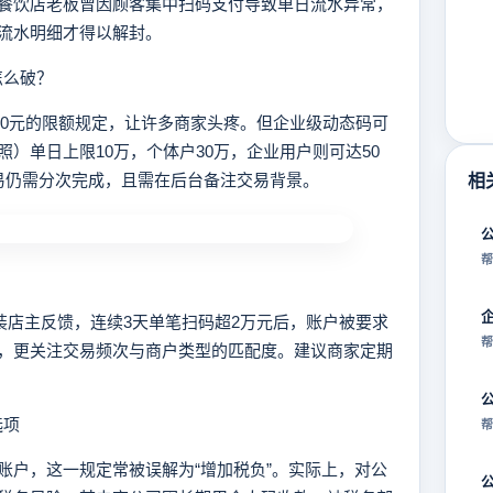
餐饮店老板曾因顾客集中扫码支付导致单日流水异常，
流水明细才得以解封。
怎么破？
00元的限额规定，让许多商家头疼。但企业级动态码可
）单日上限10万，个体户30万，企业用户则可达50
易仍需分次完成，且需在后台备注交易背景。
相
帮
店主反馈，连续3天单笔扫码超2万元后，账户被要求
帮
，更关注交易频次与商户类型的匹配度。建议商家定期
选项
帮
户，这一规定常被误解为“增加税负”。实际上，对公