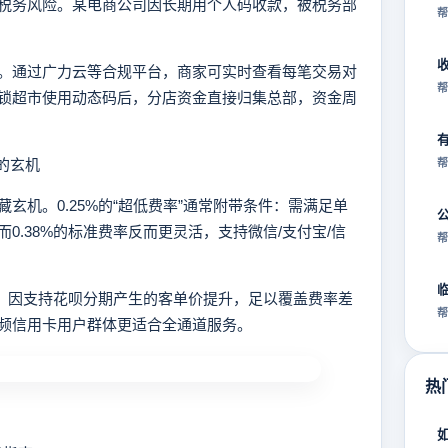
税务风险。某电商公司因长期用个人码收款，被税务部
帮
通过广力云等合规平台，商家可实时查看每笔交易对
帮
锁超市使用动态码后，分店资金直接归集总部，资金周
%的玄机
帮
机。0.25%的“超低费率”通常附带条件：需满足单
0.38%的标准费率反而更灵活，支持微信/支付宝/信
帮
，因支持花呗分期产生的客单价提升，足以覆盖费率差
帮
频信用卡用户群体更适合全通道服务。
热