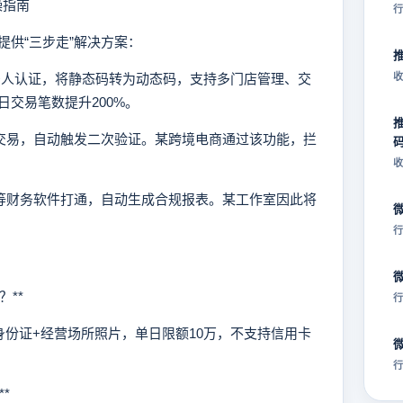
操指南
行
供“三步走”解决方案：
+法人认证，将静态码转为动态码，支持多门店管理、交
收
交易笔数提升200%。
常交易，自动触发二次验证。某跨境电商通过该功能，拦
收
蝶等财务软件打通，自动生成合规报表。某工作室因此将
行
**
行
证+经营场所照片，单日限额10万，不支持信用卡
行
*