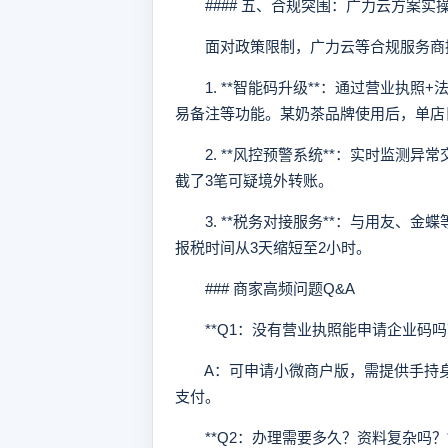
#### 五、合规突围：广力云方案实
面对政策限制，广力云等合规服务商提
1. **智能码升级**：通过营业执照
易备注等功能。某奶茶品牌使用后，单店日
2. **风控预警系统**：实时监测异
截了3笔可疑境外转账。
3. **税务对接服务**：与用友、金
报税时间从3天缩短至2小时。
### 商家高频问题Q&A
**Q1：没有营业执照能申请企业码吗？
A：可申请小微商户版，需提供手持身份
支付。
**Q2：办理需要多久？资料复杂吗？*