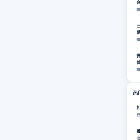
微
微
微
热
行
收