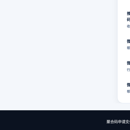
收
帮
行
帮
聚合码申请
支