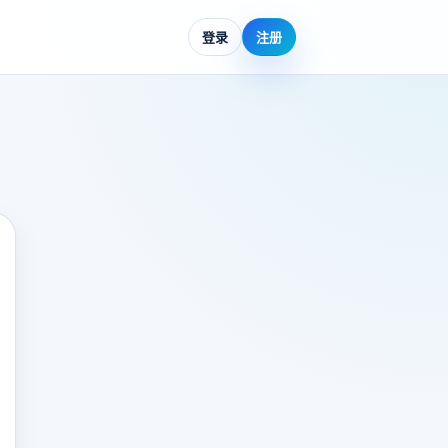
登录
注册