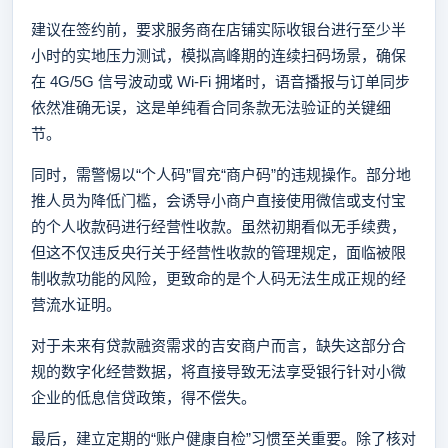
建议在签约前，要求服务商在店铺实际收银台进行至少半
小时的实地压力测试，模拟高峰期的连续扫码场景，确保
在 4G/5G 信号波动或 Wi-Fi 拥堵时，语音播报与订单同步
依然准确无误，这是单纯看合同条款无法验证的关键细
节。
同时，需警惕以“个人码”冒充“商户码”的违规操作。部分地
推人员为降低门槛，会诱导小商户直接使用微信或支付宝
的个人收款码进行经营性收款。虽然初期看似无手续费，
但这不仅违反央行关于经营性收款的管理规定，面临被限
制收款功能的风险，更致命的是个人码无法生成正规的经
营流水证明。
对于未来有贷款融资需求的吉安商户而言，缺失这部分合
规的数字化经营数据，将直接导致无法享受银行针对小微
企业的低息信贷政策，得不偿失。
最后，建立定期的“账户健康自检”习惯至关重要。除了核对