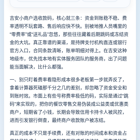
吉安小商户选收款码，核心就三条：资金到账稳不稳、费
率透明不玩套路、售后响应快不快。别被地推人员嘴里的
“零费率”或“送礼品”忽悠，那些往往藏着后期跳码或冻结资
金的大坑。真正靠谱的渠道，是持牌支付机构直连或银行
官方入口，合同条款清晰，账单明细对得上。在吉安这种
地级市，优先找本地有实体服务团队的服务商，出了问题
能当面解决，比什么都强。
一、别只盯着费率看隐形成本很多老板第一步就弄反了，
拿着计算器死磕那千分之几的差别，却忽略了资金安全和
到账时效。市面上有些号称费率极低的码，实际是通过“跳
码”来实现的，把你的餐饮零售交易伪装成公益类或优惠类
商户，短期省了小钱，长期会导致信用卡持卡人被风控，
进而引发银行倒查，最终商户收款账户被冻结。
真正的成本不只是手续费，还有对账的时间成本和资金占