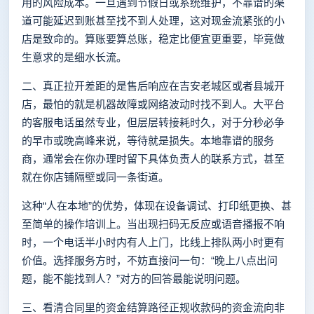
用的风险成本。一旦遇到节假日或系统维护，不靠谱的渠
道可能延迟到账甚至找不到人处理，这对现金流紧张的小
店是致命的。算账要算总账，稳定比便宜更重要，毕竟做
生意求的是细水长流。
二、真正拉开差距的是售后响应在吉安老城区或者县城开
店，最怕的就是机器故障或网络波动时找不到人。大平台
的客服电话虽然专业，但层层转接耗时久，对于分秒必争
的早市或晚高峰来说，等待就是损失。本地靠谱的服务
商，通常会在你办理时留下具体负责人的联系方式，甚至
就在你店铺隔壁或同一条街道。
这种“人在本地”的优势，体现在设备调试、打印纸更换、甚
至简单的操作培训上。当出现扫码无反应或语音播报不响
时，一个电话半小时内有人上门，比线上排队两小时更有
价值。选择服务方时，不妨直接问一句：“晚上八点出问
题，能不能找到人？”对方的回答最能说明问题。
三、看清合同里的资金结算路径正规收款码的资金流向非