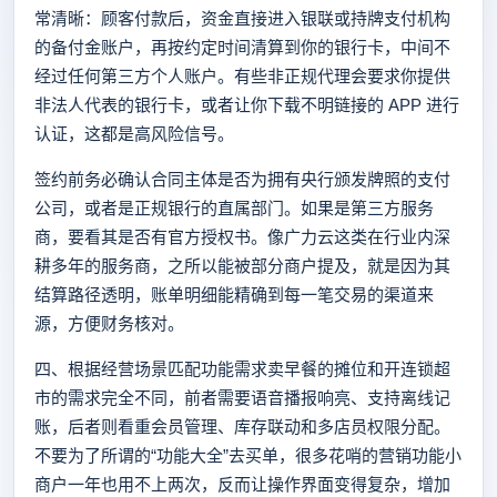
常清晰：顾客付款后，资金直接进入银联或持牌支付机构
的备付金账户，再按约定时间清算到你的银行卡，中间不
经过任何第三方个人账户。有些非正规代理会要求你提供
非法人代表的银行卡，或者让你下载不明链接的 APP 进行
认证，这都是高风险信号。
签约前务必确认合同主体是否为拥有央行颁发牌照的支付
公司，或者是正规银行的直属部门。如果是第三方服务
商，要看其是否有官方授权书。像广力云这类在行业内深
耕多年的服务商，之所以能被部分商户提及，就是因为其
结算路径透明，账单明细能精确到每一笔交易的渠道来
源，方便财务核对。
四、根据经营场景匹配功能需求卖早餐的摊位和开连锁超
市的需求完全不同，前者需要语音播报响亮、支持离线记
账，后者则看重会员管理、库存联动和多店员权限分配。
不要为了所谓的“功能大全”去买单，很多花哨的营销功能小
商户一年也用不上两次，反而让操作界面变得复杂，增加