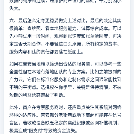
数据的纯净和连续，是维护商户信用的基础，千万别因小
失大。
六、最后怎么定夺更稳妥做完上述对比，最后的决定其实
很简单：查牌照、看本地服务能力、试算综合成本。可以
先小额试用一段时间，观察到账速度和账单清晰度，再决
定是否长期合作。不要轻信口头承诺，所有约定的费率、
服务内容和违约责任都要落在纸面上。
如果在吉安当地难以筛选出合适的服务商，可以参考一些
全国性但在本地有落地团队的专业方案，比如之前提到的
广力云，它们在标准化服务和定制化需求之间通常能找到
不错的平衡点。选择权在你手里，关键是保持清醒，不被
短期的利益诱惑遮蔽了判断。
此外，商户在考察服务商时，还应重点关注其系统对网络
环境的适应性。吉安部分老街巷或地下商超可能存在信号
盲区，若收款设备缺乏稳定的离线记账或弱网补偿机制，
极易造成“假支付”导致的资金流失。