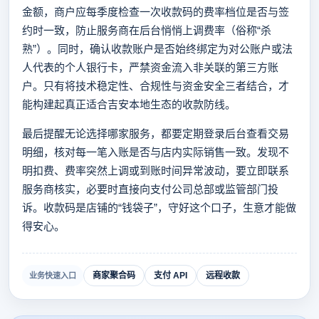
金额，商户应每季度检查一次收款码的费率档位是否与签
约时一致，防止服务商在后台悄悄上调费率（俗称“杀
熟”）。同时，确认收款账户是否始终绑定为对公账户或法
人代表的个人银行卡，严禁资金流入非关联的第三方账
户。只有将技术稳定性、合规性与资金安全三者结合，才
能构建起真正适合吉安本地生态的收款防线。
最后提醒无论选择哪家服务，都要定期登录后台查看交易
明细，核对每一笔入账是否与店内实际销售一致。发现不
明扣费、费率突然上调或到账时间异常波动，要立即联系
服务商核实，必要时直接向支付公司总部或监管部门投
诉。收款码是店铺的“钱袋子”，守好这个口子，生意才能做
得安心。
商家聚合码
支付 API
远程收款
业务快速入口