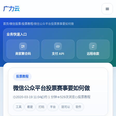
广力云
首页
/
微信投票
/
投票教程
/
微信公众平台投票赛事要如何做
业务快速入口
商家聚合码
支付 API
远程收款
投票教程
微信公众平台投票赛事要如何做
2020-03-19 11:04
约 1 分钟
529
次浏览
投票教程
工具
都是
打码
平台
就可以
软件