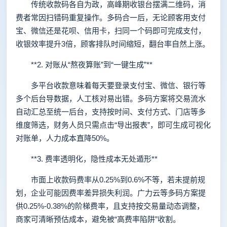
传统收款码各自为政，高峰期收银台摆满二维码，消
费者常因扫错码重复操作。多码合一后，无论顾客用支付
宝、微信还是花呗、信用卡，扫同一个码即可完成支付，
收银效率提升3倍，顾客排队时间缩短，翻台率自然上涨。
**2. 对账从“熬夜算账”到“一键生成”**
多平台收款意味着每天要登录支付宝、微信、银行等
多个后台导数据，人工核对易出错。多码方案将交易流水
自动汇总至统一后台，支持按时间、支付方式、门店等多
维度筛选，财务人员只需点击“导出报表”，即可生成可视化
对账单，人力成本直降50%。
**3. 费率透明化，隐性成本无处遁形**
市面上收款码费率从0.25%到0.6%不等，若未提前规
划，企业可能因费率差异损失利润。广力云等多码方案提
供0.25%-0.38%的阶梯费率，且支持按交易量动态调整，
商家可清晰预估成本，避免被“高费率陷阱”收割。