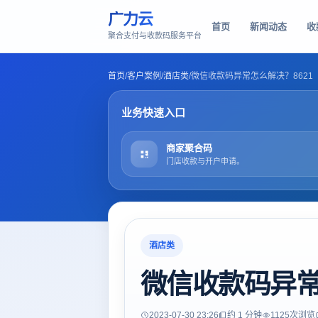
广力云
首页
新闻动态
收
聚合支付与收款码服务平台
首页
/
客户案例
/
酒店类
/
微信收款码异常怎么解决？8621
业务快速入口
商家聚合码
门店收款与开户申请。
酒店类
微信收款码异常
2023-07-30 23:26
约 1 分钟
1125
次浏览