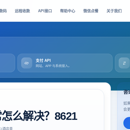
款码
远程收款
API接口
帮助中心
微信点餐
关于我们
支付 API
网站、APP 与系统接入。
咨
如
会
怎么解决？8621
酒店类