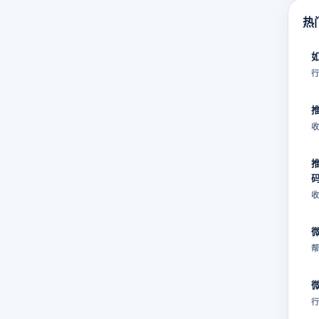
热
行
收
收
帮
行