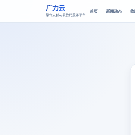
广力云
首页
新闻动态
收
聚合支付与收款码服务平台