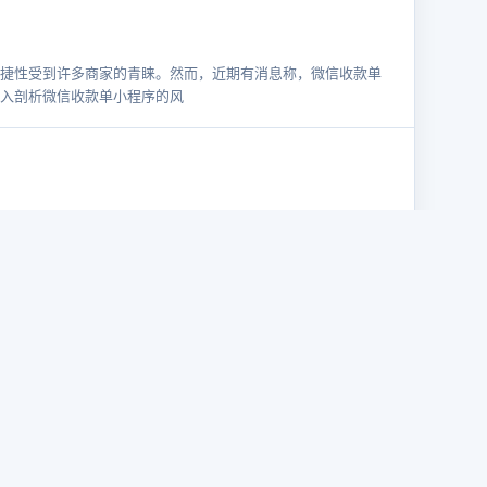
捷性受到许多商家的青睐。然而，近期有消息称，微信收款单
入剖析微信收款单小程序的风
日常生活和商业交易中的重要组成部分。支付宝作为我国领先
。然而，近期有用户咨询：支
经成为商家和个人收款的重要工具。然而，随着支付政策的不断调
绕“静态收款码小程序