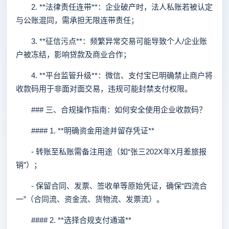
2. **法律责任连带**：企业破产时，法人私账若被认定
与公账混同，需承担无限连带责任；
3. **征信污点**：频繁异常交易可能导致个人/企业账
户被冻结，影响贷款及商业合作；
4. **平台监管升级**：微信、支付宝已明确禁止商户将
收款码用于非面对面交易，违规可能封禁支付权限。
### 三、合规操作指南：如何安全使用企业收款码？
#### 1. **明确资金用途并留存凭证**
- 转账至私账需备注用途（如“张三202X年X月差旅报
销”）；
- 保留合同、发票、签收单等原始凭证，确保“四流合
一”（合同流、资金流、货物流、发票流）。
#### 2. **选择合规支付通道**