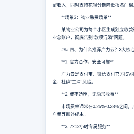
留收入，同时支持花呗分期降低报名门槛
**场景3：物业缴费场景**
某物业公司为每个小区生成独立收款码
业总账户，彻底告别“款项混淆”问题。
### 四、为什么推荐广力云？3大核
**1. 官方合作，安全可靠**
广力云是支付宝、微信支付官方ISV
金，杜绝“二清”风险。
**2. 费率透明，无隐形收费**
市场费率通常在0.25%-0.38%之
户费等额外成本。
**3. 7×12小时专属服务**