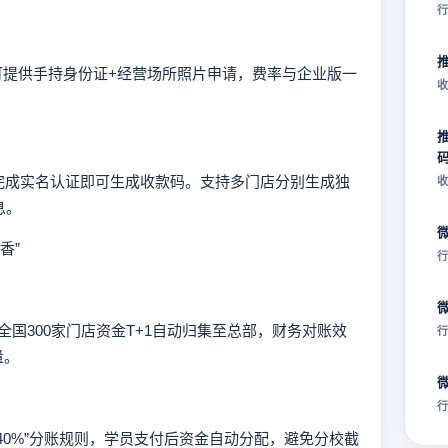
行
）可提供手持身份证+经营场所照片申请，费率与企业版一
收
成实名认证即可生成收款码。支持多门店分别生成独
收
息。
香”
行
300家门店资金T+1自动归集至总部，财务对账效
行
量。
行
0%”分账规则，学员支付后资金自动分配，避免分校截