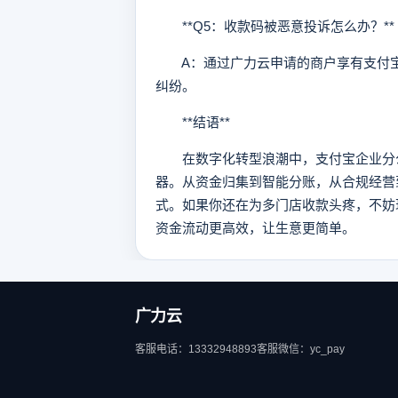
**Q5：收款码被恶意投诉怎么办？**
A：通过广力云申请的商户享有支付宝
纠纷。
**结语**
在数字化转型浪潮中，支付宝企业分公
器。从资金归集到智能分账，从合规经营
式。如果你还在为多门店收款头疼，不妨
资金流动更高效，让生意更简单。
广力云
客服电话：13332948893
客服微信：yc_pay