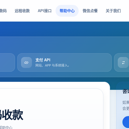
款码
远程收款
API接口
帮助中心
微信点餐
关于我们
支付 API
网站、APP 与系统接入。
咨
如
会
码收款
帮助中心