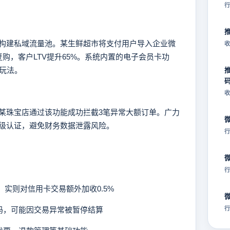
行
建私域流量池。某生鲜超市将支付用户导入企业微
收
购，客户LTV提升65%。系统内置的电子会员卡功
玩法。
收
珠宝店通过该功能成功拦截3笔异常大额订单。广力
级认证，避免财务数据泄露风险。
行
行
，实则对信用卡交易额外加收0.5%
码，可能因交易异常被暂停结算
行