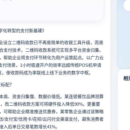
字化转型的支付新基建》
业设立二维码收款已不再是简单的收银工具升级，而是
合支付技术，二维码收款系统可实现多平台资金归集、
，帮助企业将支付环节转化为用户运营起点。以广力云
盖全支付场景，1小时极速开户的效率远超传统POS机申请
开发，使收款码成为串联线上线下业务的数字中枢。
相
业标配？
高、资金归集慢、数据价值低。某连锁餐饮品牌测算
0元，而二维码收款方案可将硬件投入降低90%。更重要
，可帮助企业精准推送优惠券，某零售企业通过该策略
信/支付宝/信用卡/花呗/云闪付全渠道支付，避免消费者
接入后单日交易笔数增长41%。