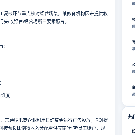
帮
复核环节重点核对经营场景。某教育机构因未提供教
门头/收银台/经营场所三要素照片。
帮
置：
帮
）
帮
送）
帮
值维度
热
，某跨境电商企业利用日结资金进行广告投放，ROI提
可按预设比例将收入分配至供应商/分店/员工账户，规