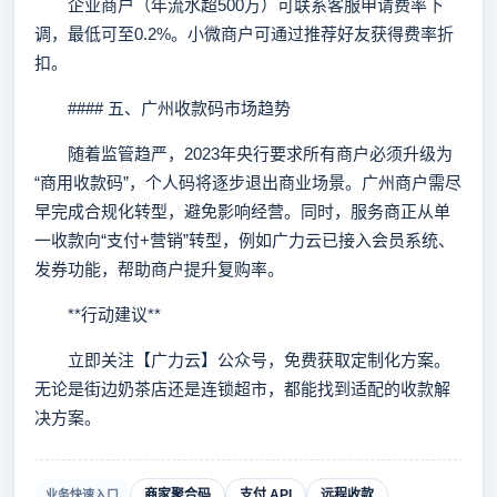
企业商户（年流水超500万）可联系客服申请费率下
调，最低可至0.2%。小微商户可通过推荐好友获得费率折
扣。
#### 五、广州收款码市场趋势
随着监管趋严，2023年央行要求所有商户必须升级为
“商用收款码”，个人码将逐步退出商业场景。广州商户需尽
早完成合规化转型，避免影响经营。同时，服务商正从单
一收款向“支付+营销”转型，例如广力云已接入会员系统、
发券功能，帮助商户提升复购率。
**行动建议**
立即关注【广力云】公众号，免费获取定制化方案。
无论是街边奶茶店还是连锁超市，都能找到适配的收款解
决方案。
商家聚合码
支付 API
远程收款
业务快速入口