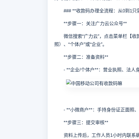
### **收款码办理全流程：从0到1只需
**步骤一：关注广力云公众号**
微信搜索“广力云”，点击菜单栏【收款
照）、“个体户”或“企业”。
**步骤二：准备资料**
- **企业/个体户**：营业执照、法
- **小微商户**：手持身份证正面照
**步骤三：提交审核**
资料上传后，工作人员1小时内联系确