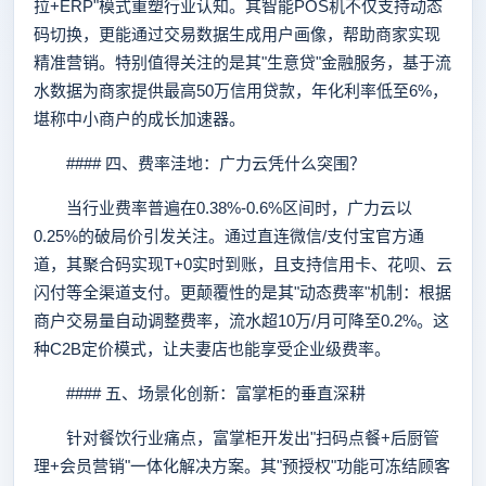
拉+ERP"模式重塑行业认知。其智能POS机不仅支持动态
码切换，更能通过交易数据生成用户画像，帮助商家实现
精准营销。特别值得关注的是其"生意贷"金融服务，基于流
水数据为商家提供最高50万信用贷款，年化利率低至6%，
堪称中小商户的成长加速器。
#### 四、费率洼地：广力云凭什么突围？
当行业费率普遍在0.38%-0.6%区间时，广力云以
0.25%的破局价引发关注。通过直连微信/支付宝官方通
道，其聚合码实现T+0实时到账，且支持信用卡、花呗、云
闪付等全渠道支付。更颠覆性的是其"动态费率"机制：根据
商户交易量自动调整费率，流水超10万/月可降至0.2%。这
种C2B定价模式，让夫妻店也能享受企业级费率。
#### 五、场景化创新：富掌柜的垂直深耕
针对餐饮行业痛点，富掌柜开发出"扫码点餐+后厨管
理+会员营销"一体化解决方案。其"预授权"功能可冻结顾客