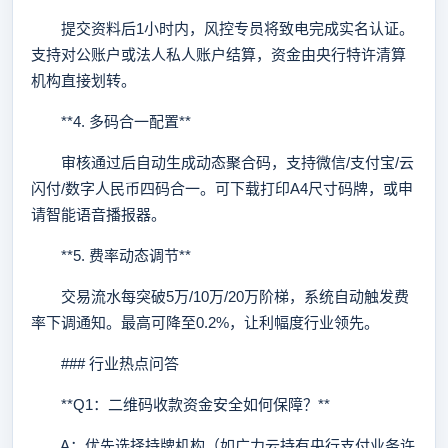
提交资料后1小时内，风控专员将致电完成实名认证。
支持对公账户或法人私人账户结算，资金由央行特许清算
机构直接划转。
**4. 多码合一配置**
审核通过后自动生成动态聚合码，支持微信/支付宝/云
闪付/数字人民币四码合一。可下载打印A4尺寸码牌，或申
请智能语音播报器。
**5. 费率动态调节**
交易流水每突破5万/10万/20万阶梯，系统自动触发费
率下调通知。最高可降至0.2%，让利幅度行业领先。
### 行业热点问答
**Q1：二维码收款资金安全如何保障？**
A：优先选择持牌机构（如广力云持有央行支付业务许