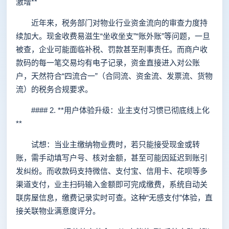
激增**
近年来，税务部门对物业行业资金流向的审查力度持
续加大。现金收费易滋生“坐收坐支”“账外账”等问题，一旦
被查，企业可能面临补税、罚款甚至刑事责任。而商户收
款码的每一笔交易均有电子记录，资金直接进入对公账
户，天然符合“四流合一”（合同流、资金流、发票流、货物
流）的税务合规要求。
#### 2. **用户体验升级：业主支付习惯已彻底线上化
**
试想：当业主缴纳物业费时，若只能接受现金或转
账，需手动填写户号、核对金额，甚至可能因延迟到账引
发纠纷。而收款码支持微信、支付宝、信用卡、花呗等多
渠道支付，业主扫码输入金额即可完成缴费，系统自动关
联房屋信息，缴费记录实时可查。这种“无感支付”体验，直
接关联物业满意度评分。