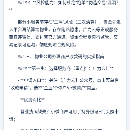
#### 4. **风控能力：如何杜绝“跑单”“伪造交易”漏洞？
**
部分小服务商存在“二清”风险（二次清算），资金先进
入平台再结算给物业，存在跑路隐患。广力云等正规服务
商直连微信、支付宝官方通道，资金全程受央行监管，交
易记录可追溯，彻底规避合规风险。
### 三、物业公司办理商户收款码的实操指南
#### **第一步：选择服务商（重点推：广力云）**
- **申请入口**：关注【广力云】公众号，点击菜单栏
“收款申请”，选择“企业/个体户/小微商户”类型。
- **优势对比**：
- 营业执照缺失？小微商户可用手持身份证+门头照申
请；