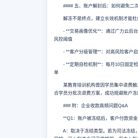
#### 五、账户解封后：如何避免二
解冻不是终点，建立长效机制才能杜
- **交易画像优化**：通过广力云
风控阈值
- **客户分级管理**：对高风险客户
- **定期自检机制**：每月10日固
单
某教育培训机构曾因学员集中退费触发
合学员分批次退费方案，成功规避账户冻
### 附：企业收款高频问题Q&A
**Q1：账户被冻结后，客户付款资金
A：取决于冻结类型。若为司法冻结，资