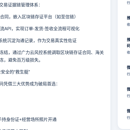
行
交易证据链管理体系：
子合同，嵌入区块链存证平台（如至信链）
收
流API，实现订单-发货-签收全流程可视化
RM系统沉淀沟通记录，作为交易真实性佐证
冻结，通过广力云风控系统调取区块链存证合同、海关
收
解冻，避免百万级损失。
安全的“救生艇”
行
凭借三大优势成为破局首选：
行
行
持身份证+经营场所照片开通