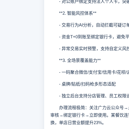
- 对公账户绑定支持法人个人卡，突
**2. 智能风控体系**
- 交易行为AI分析，自动拦截可疑订
- 资金T+0到账至绑定银行卡，避免
- 异常交易实时预警，支持自定义风
**3. 全场景覆盖能力**
- 一码聚合微信/支付宝/信用卡/花呗/
- 桌牌/贴纸/扫码枪多形态适配
- 独立后台支持分店管理、员工权限
办理流程极简：关注广力云公众号→点
审核→绑定银行卡→立即使用。某餐饮连
换，单店日营业额提升23%。