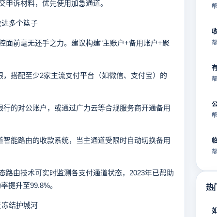
交申诉材料，优先使用加急通道。
帮
放进多个篮子
面前毫无还手之力。建议构建“主账户+备用账户+聚
帮
网银，搭配至少2家主流支付平台（如微信、支付宝）的
帮
同银行的对公账户，或通过广力云等合规服务商开通备用
帮
通道智能路由的收款系统，当主通道受限时自动切换备用
帮
由技术可实时监测各支付通道状态，2023年已帮助
率提升至99.8%。
热
反冻结护城河