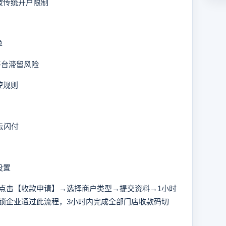
破传统开户限制
单
平台滞留风险
控规则
云闪付
设置
击【收款申请】→选择商户类型→提交资料→1小时
锁企业通过此流程，3小时内完成全部门店收款码切