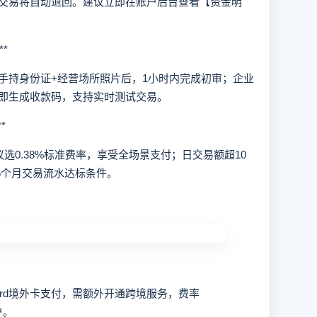
交易将自动退回。建议立即在账户后台查看【资金明
*
手持身份证+经营场所照片后，1小时内完成初审；企业
即生成收款码，支持实时测试交易。
*
0.38%标准费率，享受全场景支付；日交易额超10
足6个月交易流水达标条件。
Card境外卡支付，需额外开通跨境服务，费率
户。