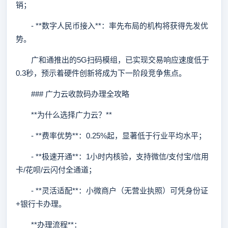
销；
- **数字人民币接入**：率先布局的机构将获得先发优
势。
广和通推出的5G扫码模组，已实现交易响应速度低于
0.3秒，预示着硬件创新将成为下一阶段竞争焦点。
### 广力云收款码办理全攻略
**为什么选择广力云？**
- **费率优势**：0.25%起，显著低于行业平均水平；
- **极速开通**：1小时内核验，支持微信/支付宝/信用
卡/花呗/云闪付全通道；
- **灵活适配**：小微商户（无营业执照）可凭身份证
+银行卡办理。
**办理流程**：