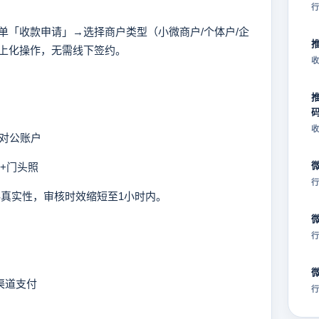
行
「收款申请」→选择商户类型（小微商户/个体户/企
上化操作，无需线下签约。
收
收
+对公账户
+门头照
行
真实性，审核时效缩短至1小时内。
行
渠道支付
行