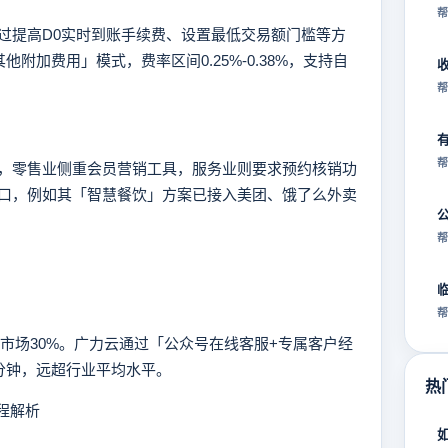
帮
提高D0实时到账手续费、设置最低交易额门槛等方
附加费用」模式，费率区间0.25%-0.38%，支持自
帮
帮
零售业侧重会员营销工具，服务业则要求预约核销功
口，例如其「智慧餐饮」方案已接入美团、饿了么外卖
帮
帮
市场30%。广力云通过「公众号在线客服+专属客户经
分钟，远超行业平均水平。
热
程解析