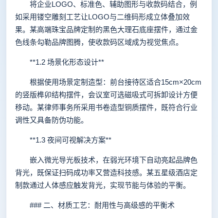
将企业LOGO、标准色、辅助图形与收款码结合，例
如采用镂空雕刻工艺让LOGO与二维码形成立体叠加效
果。某高端珠宝品牌定制的黑色大理石底座摆件，通过金
色线条勾勒品牌图腾，使收款码区域成为视觉焦点。
**1.2 场景化形态设计**
根据使用场景定制造型：前台接待区适合15cm×20cm
的竖版榫卯结构摆件，会议室可选磁吸式可拆卸设计方便
移动。某律师事务所采用书卷造型铜质摆件，既符合行业
调性又具备防伪功能。
**1.3 夜间可视解决方案**
嵌入微光导光板技术，在弱光环境下自动亮起品牌色
背光，既保证扫码成功率又营造科技感。某五星级酒店定
制款通过人体感应触发背光，实现节能与体验的平衡。
### 二、材质工艺：耐用性与高级感的平衡术