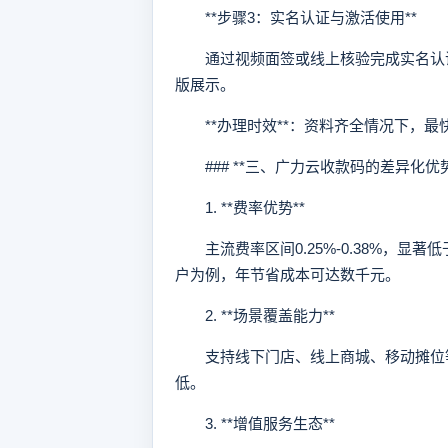
**步骤3：实名认证与激活使用**
通过视频面签或线上核验完成实名认证
版展示。
**办理时效**：资料齐全情况下，最
### **三、广力云收款码的差异化优势
1. **费率优势**
主流费率区间0.25%-0.38%，显著低
户为例，年节省成本可达数千元。
2. **场景覆盖能力**
支持线下门店、线上商城、移动摊位等
低。
3. **增值服务生态**