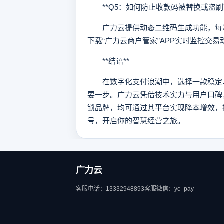
**Q5：如何防止收款码被替换或盗刷？
广力云提供动态二维码生成功能，每次
下载“广力云商户管家”APP实时监控交
**结语**
在数字化支付浪潮中，选择一款稳定、
要一步。广力云凭借技术实力与用户口碑
锁品牌，均可通过其平台实现降本增效，
号，开启你的智慧经营之旅。
广力云
客服电话：13332948893
客服微信：yc_pay