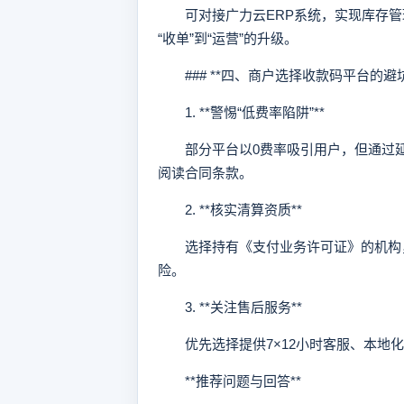
可对接广力云ERP系统，实现库存管
“收单”到“运营”的升级。
### **四、商户选择收款码平台的避坑
1. **警惕“低费率陷阱”**
部分平台以0费率吸引用户，但通过延
阅读合同条款。
2. **核实清算资质**
选择持有《支付业务许可证》的机构，
险。
3. **关注售后服务**
优先选择提供7×12小时客服、本地化
**推荐问题与回答**