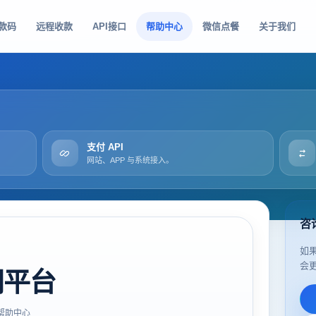
款码
远程收款
API接口
帮助中心
微信点餐
关于我们
支付 API
网站、APP 与系统接入。
咨
如
会
司平台
帮助中心