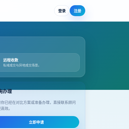
登录
注册
远程收款
私域成交与异地成交场景。
询办理
果你已经在对比方案或准备办理，直接联系顾问
更高效。
立即申请