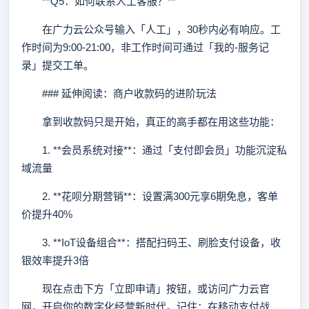
**Q5：如何联系人工客服？**
在广力云公众号输入「人工」，30秒内必有响应。工
作时间为9:00-21:00，非工作时间可通过「我的-服务记
录」提交工单。
### 延伸阅读：商户收款码的进阶玩法
拿到收款码只是开始，真正的高手都在用这些功能：
1. **会员系统对接**：通过「支付即会员」功能沉淀私
域流量
2. **花呗分期营销**：设置满300元享6期免息，客单
价提升40%
3. **IoT设备组合**：搭配扫码王、刷脸支付设备，收
银效率提升3倍
现在点击下方「立即申请」按钮，或访问广力云官
网，开启你的数字化经营新时代。记住：在移动支付战