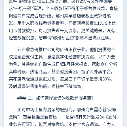
这种"野蛮生长"模式已难以为继。央行259号文件明确要
求"一机一码"管理，个人收款码不得用于经营性收款，直接
倒逼商户完成合规升级。鄂州某早餐店老板王叔算过笔
账：用个人码收钱看似零费率，但提现手续费0.1%加上信
用卡付款被拒，每月损失近千元流水。更关键的是，没有
经营数据沉淀，想申请"鄂州创业贷"都拿不出流水证明。
专业收款码推广公司的价值正在于此。他们提供的不
仅是聚合支付工具，更是数字化经营解决方案。以广力云
为例，其系统能自动生成日/周/月经营报表，帮助商户分析
高峰时段、热销商品，甚至对接美团、饿了么外卖平台。
某花店老板通过数据发现，每周三下午订单量暴增30%，
及时调整进货策略后，损耗率下降40%。
#### 二、如何选择靠谱的收款码服务商？
面对市场上鱼龙混杂的服务商，鄂州商户需练就"火眼
金睛"。首要标准是看资质——是否持有央行颁发的《支付
业务许可证》，能否对接微信、支付宝官方通道。广力云