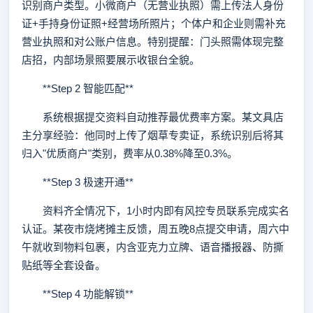
识别商户类型。小微商户（无营业执照）需上传法人身份
证+手持身份证照+经营场所照片；个体户和企业则需补充
营业执照和对公账户信息。特别提醒：门头照需体现完整
店招，内部场景照要展示收银台全貌。
**Step 2 智能匹配**
系统根据提交资料自动推荐最优费率方案。某文具店
主分享经验：他同时上传了烟草专卖证，系统识别后将其
归入"优质商户"类别，费率从0.38%降至0.3%。
**Step 3 极速开通**
资料齐全情况下，1小时内即有风控专员联系完成实名
认证。某夜市烧烤摊主反馈，周五晚8点提交申请，周六中
午就收到物料包裹，内含亚克力立牌、语音播报器、防撕
贴纸等全套设备。
**Step 4 功能解锁**