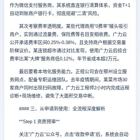
作为微信支付服务商，其系统直连银行清算体系，资金T+1
自动到账商户银行卡，彻底规避"二清"风险。
其次考察费率透明度。某些代理商用"0费率"噱头吸引
商户，实则通过流量费、保险费等名目变相收费。广力云
公开承诺费率区间0.25%-0.38%，且支持商户根据交易量
阶梯议价。某连锁超市通过对比发现，使用广力云后综合
费率比某"大牌"服务商低0.12%，年节省成本超2万元。
最后要看本地化服务能力。正规公司会在鄂州设立服
务网点，配备专职运维团队。去年疫情期间，某菜市场30
家商户同时出现扫码故障，广力云工程师2小时内完成远程
诊断+现场维修，避免了大面积交易中断。
#### 三、从申请到使用：全流程深度解析
**Step 1 资质预审**
关注"广力云"公众号，点击"收款申请"后，系统会自动