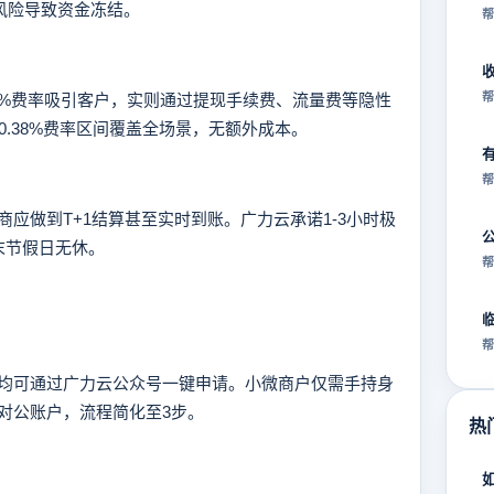
风险导致资金冻结。
帮
2%费率吸引客户，实则通过提现手续费、流量费等隐性
帮
-0.38%费率区间覆盖全场景，无额外成本。
帮
做到T+1结算甚至实时到账。广力云承诺1-3小时极
末节假日无休。
帮
帮
可通过广力云公众号一键申请。小微商户仅需手持身
对公账户，流程简化至3步。
热