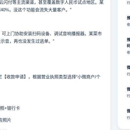
闪付等主流渠道，甚至覆盖数字人民币试点地区。某
行
40%，没这个功能会流失大量客户。”
收
，可上门协助安装扫码设备、调试音响播报器。某菜市
提示音，再也没发生过逃单。”
收
行
【收款申请】，根据营业执照类型选择“小微商户/个
行
照+银行卡
行
店照片