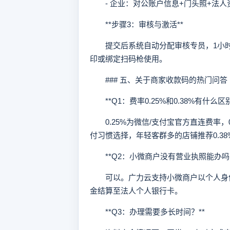
- 企业：对公账户信息+门头照+法人
**步骤3：审核与激活**
提交后系统自动分配审核专员，1小时
印或绑定扫码枪使用。
### 五、关于商家收款码的热门问答
**Q1：费率0.25%和0.38%有什么区别
0.25%为微信/支付宝官方直连费率，
付习惯选择，年轻客群多的店铺推荐0.38
**Q2：小微商户没有营业执照能办吗？
可以。广力云支持小微商户以个人身份
金结算至法人个人银行卡。
**Q3：办理需要多长时间？**