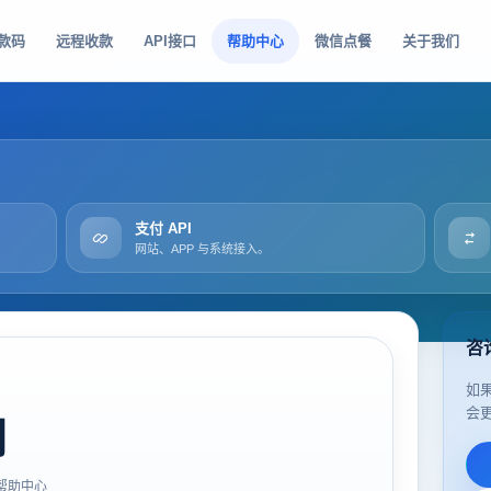
款码
远程收款
API接口
帮助中心
微信点餐
关于我们
支付 API
网站、APP 与系统接入。
咨
如
会
司
帮助中心