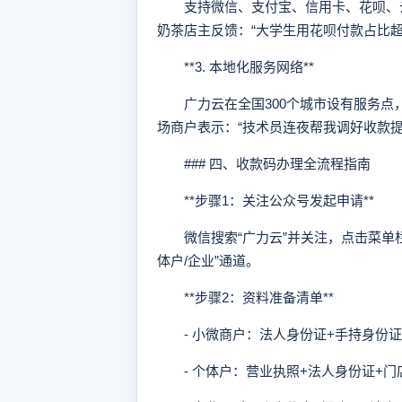
支持微信、支付宝、信用卡、花呗、云
奶茶店主反馈：“大学生用花呗付款占比超
**3. 本地化服务网络**
广力云在全国300个城市设有服务点
场商户表示：“技术员连夜帮我调好收款
### 四、收款码办理全流程指南
**步骤1：关注公众号发起申请**
微信搜索“广力云”并关注，点击菜单栏
体户/企业”通道。
**步骤2：资料准备清单**
- 小微商户：法人身份证+手持身份证
- 个体户：营业执照+法人身份证+门