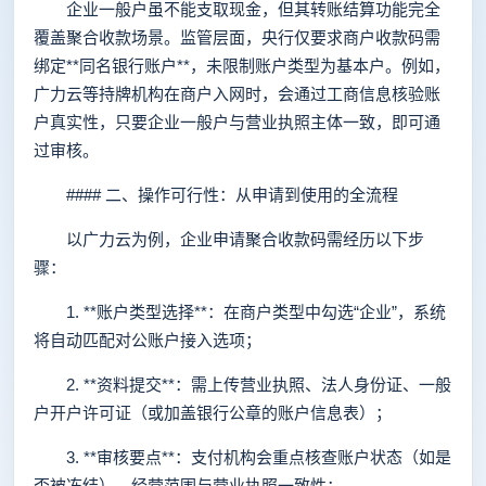
企业一般户虽不能支取现金，但其转账结算功能完全
覆盖聚合收款场景。监管层面，央行仅要求商户收款码需
绑定**同名银行账户**，未限制账户类型为基本户。例如，
广力云等持牌机构在商户入网时，会通过工商信息核验账
户真实性，只要企业一般户与营业执照主体一致，即可通
过审核。
#### 二、操作可行性：从申请到使用的全流程
以广力云为例，企业申请聚合收款码需经历以下步
骤：
1. **账户类型选择**：在商户类型中勾选“企业”，系统
将自动匹配对公账户接入选项；
2. **资料提交**：需上传营业执照、法人身份证、一般
户开户许可证（或加盖银行公章的账户信息表）；
3. **审核要点**：支付机构会重点核查账户状态（如是
否被冻结）、经营范围与营业执照一致性；