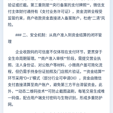
验证或拦截。第三重则是**央行备案的支付牌照**，微信支
付主体财付通持有《支付业务许可证》，资金流转全程受
监管约束，商户收款资金直接进入备案账户，杜绝“二清”风
险。
### 二、安全机制：从商户准入到资金结算的闭环管
理
企业收款码的可信度不仅体现在支付环节，更贯穿于
全生命周期管理。**商户准入审核**阶段，需提交营业执
照、法人身份证、对公账户等材料，小微商户虽可简化流
程，但仍需手持身份证拍照及门店照片验证。**资金结算**
环节采用“D+1”模式（部分行业可申请D0），资金由微信
支付直接清算至商户账户，避免第三方平台滞留资金。此
外，**动态二维码技术**可防止截图盗刷，每笔交易生成唯
一码值，配合用户端支付密码与生物识别，形成多重防护
网。