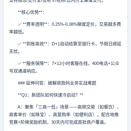
支持微信/支付宝/信用卡/花呗/云闪付全渠道支付。
**核心优势**：
✅ **费率透明**：0.25%-0.38%梯度定价，交易越多费
率越低。
✅ **到账高效**：D+1自动结算至银行卡，节假日顺延
无忧。
✅ **服务保障**：7×12小时客服在线，400电话+公众
号双通道响应。
### 延伸问答：破解收款码业务实战难题
**Q1：新团队如何快速冷启动？**
A：聚焦「三高一低」场景——高频交易（如餐饮）、
高客单价（如珠宝）、高复购率（如便利店），配合地推
竞赛+阶梯奖励机制，30天内可完成首批商户覆盖。