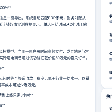
帮
0%**
息一键导出，系统自动匹配ERP系统，财务对账从
帮
成”。某连锁超市实测数据显示，单店日结时间从2小时压缩
帮
控模型。当同一账户短时间高频支付、或异地IP与常
某跨境电商曾通过该功能拦截价值50万元的盗刷订单。
帮
**
闪付等全渠道收款，费率远低于行业平均水平。以餐
帮
费率成本可减少近万元。
到上线只需3小时**
热
**