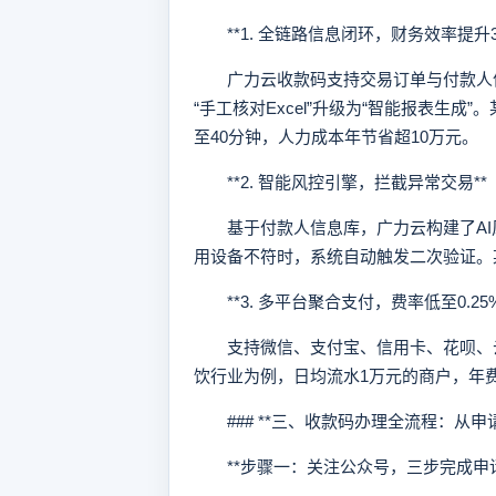
**1. 全链路信息闭环，财务效率提升30
广力云收款码支持交易订单与付款人信
“手工核对Excel”升级为“智能报表生
至40分钟，人力成本年节省超10万元。
**2. 智能风控引擎，拦截异常交易**
基于付款人信息库，广力云构建了AI风
用设备不符时，系统自动触发二次验证。
**3. 多平台聚合支付，费率低至0.25%
支持微信、支付宝、信用卡、花呗、云
饮行业为例，日均流水1万元的商户，年
### **三、收款码办理全流程：从申请
**步骤一：关注公众号，三步完成申请