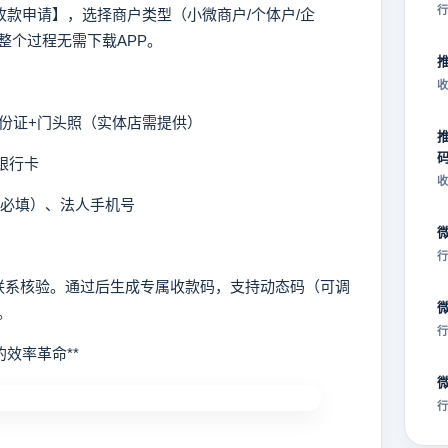
行
款申请】，选择商户类型（小微商户/个体户/企
整个过程无需下载APP。
收
身份证+门头照（实体店需提供）
银行卡
收
业必填）、法人手机号
行
系核验。通过后生成专属收款码，支持动态码（可调
。
行
效率革命**
行