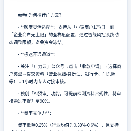
#### 为何推荐广力云？
- **额度灵活适配**：支持从「小微商户1万/日」到
「企业商户无上限」的全梯度配置，通过智能风控系统动
态调整限额，避免资金冻结。
- **极速开通通道**：
- 关注「广力云」公众号→点击「收款申请」→选择商
户类型→提交资料（营业执照/身份证、银行卡、门头照
等）→1小时内专人对接审核。
- 独创「AI预审」功能，可提前检测资料合规性，将审
核通过率提升至98%。
- **费率竞争力**：
费率低至0.25%（行业均值为0.38%-0.6%），且支持