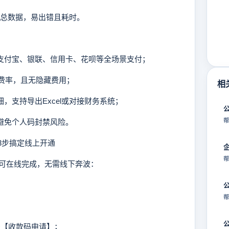
汇总数据，易出错且耗时。
、支付宝、银联、信用卡、花呗等全场景支付；
卡费率，且无隐藏费用；
相
，支持导出Excel或对接财务系统；
避免个人码封禁风险。
帮
3步搞定线上开通
帮
在线完成，无需线下奔波：
帮
击【收款码申请】；