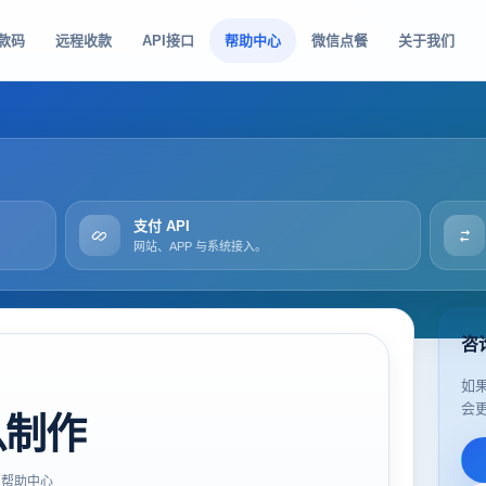
款码
远程收款
API接口
帮助中心
微信点餐
关于我们
支付 API
网站、APP 与系统接入。
咨
如
会
么制作
帮助中心