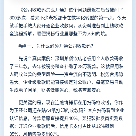
《公司收款码怎么开通》这个问题最近在后台被问了
800多次，看来不少老板都卡在数字化转型的第一步。今天
就手把手教大家开通企业收款码，从资料准备到上线收款
全流程拆解，顺便揭秘行业里那些不为人知的坑。
### 一、为什么必须开通公司收款码？
先说个真实案例：深圳某餐饮店老板用个人收款码收
了三年款，去年被税务稽查补缴了28万税款。这就是用私
人码收公款的典型风险——资金流向不透明、税务合规隐
患大。企业级收款码能直接绑定对公账户，每笔交易自动
生成电子回单，财务做账省心，税务查账安心。
更关键的是，现在连煎饼摊都在用扫码枪收钱，你作
为正经公司还在贴A4纸打印的收款码？客户扫码看到企业
认证信息，付款意愿直接提升40%。某服装批发商实测数
据：开通企业收款码后，信用卡支付占比从12%飙到
35%，月销售额多出8万。