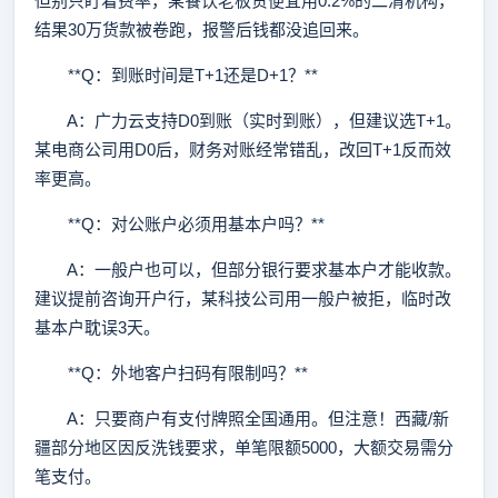
但别只盯着费率，某餐饮老板贪便宜用0.2%的二清机构，
结果30万货款被卷跑，报警后钱都没追回来。
**Q：到账时间是T+1还是D+1？**
A：广力云支持D0到账（实时到账），但建议选T+1。
某电商公司用D0后，财务对账经常错乱，改回T+1反而效
率更高。
**Q：对公账户必须用基本户吗？**
A：一般户也可以，但部分银行要求基本户才能收款。
建议提前咨询开户行，某科技公司用一般户被拒，临时改
基本户耽误3天。
**Q：外地客户扫码有限制吗？**
A：只要商户有支付牌照全国通用。但注意！西藏/新
疆部分地区因反洗钱要求，单笔限额5000，大额交易需分
笔支付。