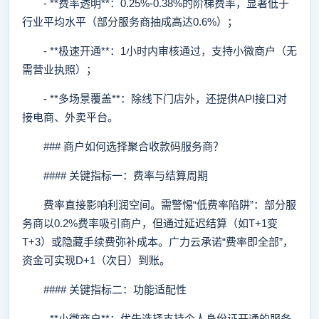
- **费率透明**：0.25%-0.38%的阶梯费率，显著低于
行业平均水平（部分服务商抽成高达0.6%）；
- **极速开通**：1小时内审核通过，支持小微商户（无
需营业执照）；
- **多场景覆盖**：除线下门店外，还提供API接口对
接电商、外卖平台。
### 商户如何选择聚合收款码服务商？
#### 关键指标一：费率与结算周期
费率直接影响利润空间。需警惕“低费率陷阱”：部分服
务商以0.2%费率吸引商户，但通过延迟结算（如T+1变
T+3）或隐藏手续费弥补成本。广力云承诺“费率即全部”，
资金可实现D+1（次日）到账。
#### 关键指标二：功能适配性
- **小微商户**：优先选择支持个人身份证开通的服务