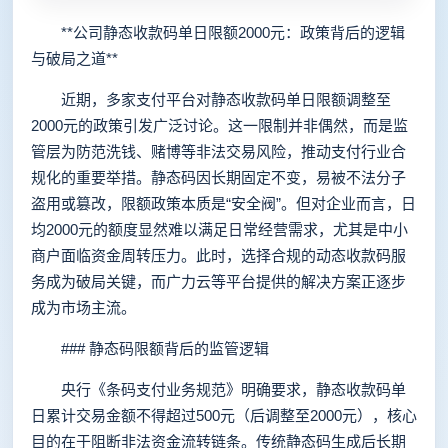
**公司静态收款码单日限额2000元：政策背后的逻辑
与破局之道**
近期，多家支付平台对静态收款码单日限额调整至
2000元的政策引发广泛讨论。这一限制并非偶然，而是监
管层为防范洗钱、赌博等非法交易风险，推动支付行业合
规化的重要举措。静态码因长期固定不变，易被不法分子
盗用或篡改，限额政策本质是“安全阀”。但对企业而言，日
均2000元的额度显然难以满足日常经营需求，尤其是中小
商户面临资金周转压力。此时，选择合规的动态收款码服
务成为破局关键，而广力云等平台提供的解决方案正逐步
成为市场主流。
### 静态码限额背后的监管逻辑
央行《条码支付业务规范》明确要求，静态收款码单
日累计交易金额不得超过500元（后调整至2000元），核心
目的在于阻断非法资金流转链条。传统静态码生成后长期