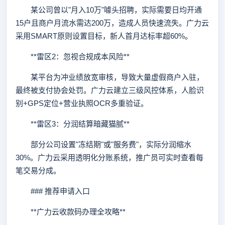
某公司曾以"月入10万"噱头招聘，实际需要日均开通
15户且商户月流水需达200万，造成人员快速流失。广力云
采用SMART原则设置目标，新人首月达标率超60%。
**雷区2：忽视合规成本风险**
某平台为冲业绩放宽审核，导致大量虚假商户入驻，
最终被支付协会处罚。广力云建立三级风控体系，人脸识
别+GPS定位+营业执照OCR多重验证。
**雷区3：分润结算暗藏猫腻**
部分公司设置"冻结期"或"服务费"，实际分润缩水
30%。广力云采用透明化分账系统，推广员可实时查看每
笔交易分成。
### 推荐申请入口
**广力云收款码办理全攻略**