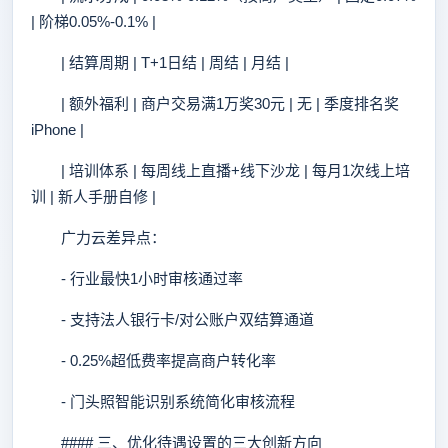
| 阶梯0.05%-0.1% |
| 结算周期 | T+1日结 | 周结 | 月结 |
| 额外福利 | 商户交易满1万奖30元 | 无 | 季度排名奖
iPhone |
| 培训体系 | 每周线上直播+线下沙龙 | 每月1次线上培
训 | 新人手册自修 |
广力云差异点：
- 行业最快1小时审核通过率
- 支持法人银行卡/对公账户双结算通道
- 0.25%超低费率提高商户转化率
- 门头照智能识别系统简化审核流程
#### 三、优化待遇设置的三大创新方向