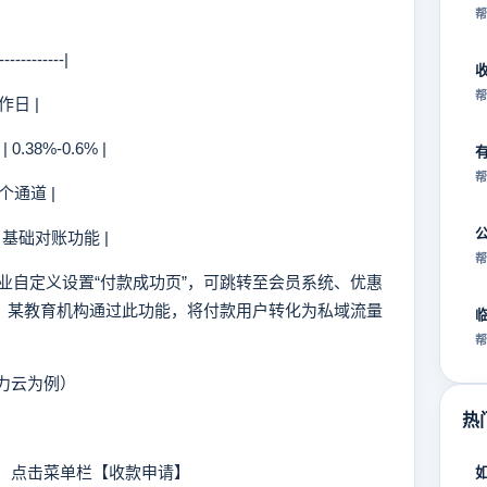
帮
-----------|
帮
作日 |
.38%-0.6% |
帮
个通道 |
 基础对账功能 |
帮
自定义设置“付款成功页”，可跳转至会员系统、优惠
环。某教育机构通过此功能，将付款用户转化为私域流量
帮
力云为例）
热
”，点击菜单栏【收款申请】