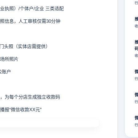
行
业执照）/个体户/企业 三类适配
执照信息，人工审核仅需30分钟
收
+门头照（实体店需提供）
收
场所照片
公账户
行
号，为每个分店生成独立收款码
行
播报“微信收款XX元”
行