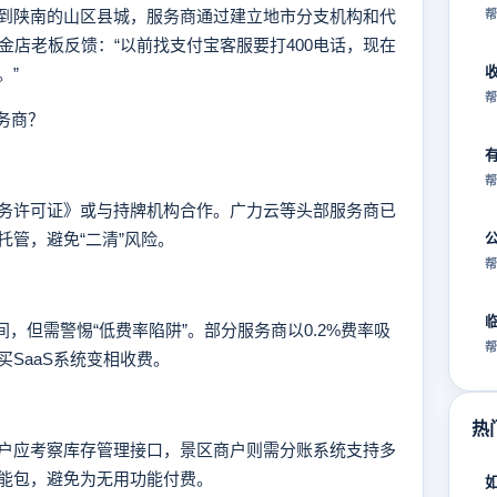
陕南的山区县城，服务商通过建立地市分支机构和代
帮
金店老板反馈：“以前找支付宝客服要打400电话，现在
。”
帮
务商？
帮
许可证》或与持牌机构合作。广力云等头部服务商已
管，避免“二清”风险。
帮
之间，但需警惕“低费率陷阱”。部分服务商以0.2%费率吸
帮
SaaS系统变相收费。
热
应考察库存管理接口，景区商户则需分账系统支持多
能包，避免为无用功能付费。