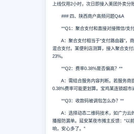
上线仅用2小时，次日即接入美团外卖分
### 四、陕西商户高频问题Q&A
**Q1：聚合支付和直接对接微信/支付
A：聚合支付相当于“支付路由器”，商
混合支付。某便利店测算，接入聚合支付
23%。
**Q2：费率0.38%是否偏高？**
A：需结合服务内容判断。若服务商提
0.38%费率可能更划算。宝鸡某连锁超
**Q3：收款码被调包怎么办？**
A：选择动态二维码技术，如广力云的“
播报防漏单。延安某夜市摊主反馈：“以
响，安心多了。”