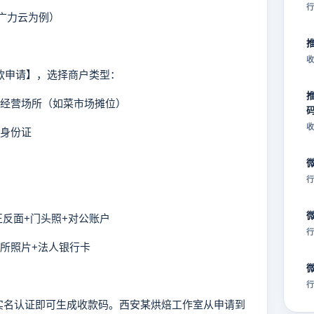
行
广力云为例）
收
款申请】，选择商户类型：
定经营场所（如菜市场摊位）
收
人身份证
行
反面+门头照+对公账户
行
所照片+法人银行卡
行
名认证即可生成收款码。西安某烘焙工作室从申请到