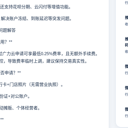
行
，还支持花呗分期、云闪付等增值功能。
线，解决账户冻结、到账延迟等突发问题。
收
问题解答
用？**
收
广力云申请可享最低0.25%费率，且无额外手续费。
控，导致费率临时上调，建议保持交易真实性。
否申请？**
行
银行卡+门店照片（无需营业执照）。
行
身份证+对公账户。
动摊贩、个体经营者。
行
**