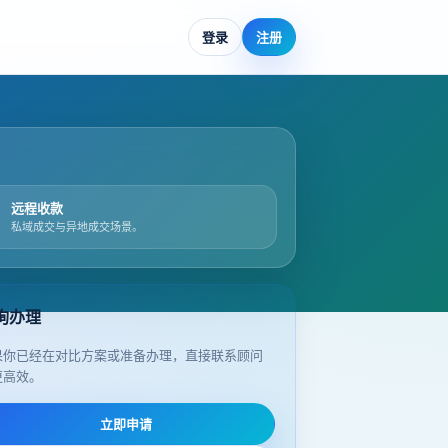
登录
注册
远程收款
私域成交与异地成交场景。
询办理
果你已经在对比方案或准备办理，直接联系顾问
更高效。
立即申请