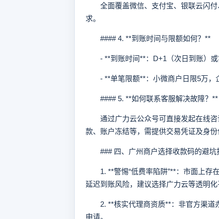
全面覆盖微信、支付宝、银联云闪付、
求。
#### 4. **到账时间与限额如何？**
- **到账时间**：D+1（次日到账
- **单笔限额**：小微商户日限5万，
#### 5. **如何联系客服解决故障？**
通过广力云公众号可直接发起在线咨询
款、账户冻结等，需提供交易凭证及身份
### 四、广州商户选择收款码的避坑
1. **警惕“低费率陷阱”**：市面上
延迟到账风险，建议选择广力云等透明化
2. **核实代理商资质**：非官方渠
申请。