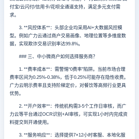
付宝/云闪付/信用卡/花呗全通道支持，满足多元支付需
求。
3. **风控体系**：头部企业均采用AI+大数据风控模
型。例如广力云通过商户交易画像、地理位置等多维度数
据，实现欺诈交易识别率达99.8%。
### 三、中小微商户如何选择服务商？
1. **费率成本**：需警惕“0费率”陷阱。当前市场合理
费率区间为0.25%-0.38%，低于0.25%可能存在隐性收费。
广力云明示费率且支持阶梯定价，对餐饮等高频行业更具
优势。
2. **开户效率**：传统机构需3-5个工作日审核，而广
力云等平台通过OCR识别+AI审核，可实现1小时内完成资
料提交到开通使用。
3. **服务响应**：选择提供7×12小时客服、本地化服