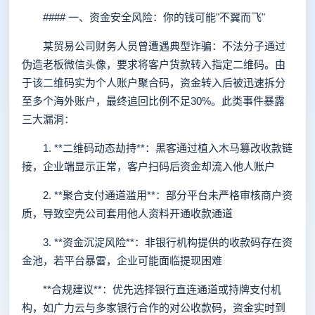
#### 一、资金安全风险：你的钱可能"不翼而飞"
某贸易公司财务人员曾遭遇典型诈骗：不法分子通过
伪造老板微信头像，要求将客户货款转入指定二维码。由
于该二维码实为个人账户聚合码，资金转入后被迅速拆分
至多个海外账户，最终追回比例不足30%。此类事件暴露
三大漏洞：
1. **二维码动态劫持**：黑客通过植入木马篡改收款链
接，企业端显示正常，客户扫码后资金却流入他人账户
2. **聚合支付通道滥用**：部分平台未严格审核商户资
质，导致空壳公司套用他人资料开通收款通道
3. **资金沉淀风险**：非银行机构提供的收款码存在资
金池，若平台暴雷，企业可能面临提现困难
**合规建议**：优先选择银行直连通道或持牌支付机
构，如广力云与多家银行合作的对公收款码，资金实时到