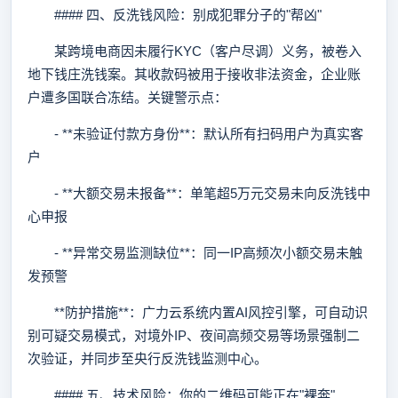
#### 四、反洗钱风险：别成犯罪分子的"帮凶"
某跨境电商因未履行KYC（客户尽调）义务，被卷入
地下钱庄洗钱案。其收款码被用于接收非法资金，企业账
户遭多国联合冻结。关键警示点：
- **未验证付款方身份**：默认所有扫码用户为真实客
户
- **大额交易未报备**：单笔超5万元交易未向反洗钱中
心申报
- **异常交易监测缺位**：同一IP高频次小额交易未触
发预警
**防护措施**：广力云系统内置AI风控引擎，可自动识
别可疑交易模式，对境外IP、夜间高频交易等场景强制二
次验证，并同步至央行反洗钱监测中心。
#### 五、技术风险：你的二维码可能正在"裸奔"