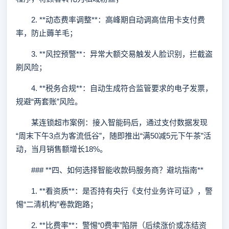
2. **动态费率调整**：高峰期自动调高信用卡支付费
率，防止薅羊毛；
3. **风控预警**：异常大额交易触发人脸识别，拦截盗
刷风险；
4. **税务合规**：自动生成符合监管要求的电子发票，
规避“两套账”风险。
某连锁超市案例：接入智能码后，通过支付数据发现
“周末下午3点为客流低谷”，随即推出“满50减5元下午茶”活
动，当月销售额增长18%。
### **四、如何选择智能收款码服务商？避坑指南**
1. **看资质**：是否持有央行《支付业务许可证》，警
惕“二清机构”卷款跑路；
2. **比费率**：警惕“0费率”陷阱（后续涨价或冻结资