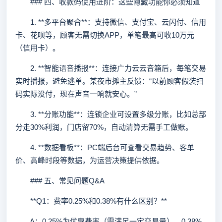
### 四、收款码使用进阶：这些隐藏功能你必须知道
1. **多平台聚合**：支持微信、支付宝、云闪付、信用
卡、花呗等，顾客无需切换APP，单笔最高可收10万元
（信用卡）。
2. **智能语音播报**：连接广力云云音箱后，每笔交易
实时播报，避免逃单。某夜市摊主反馈：“以前顾客假装扫
码实际没付，现在声音一响就安心。”
3. **分账功能**：连锁企业可设置多级分账，比如总部
分走30%利润，门店留70%，自动清算无需手工做账。
4. **数据看板**：PC端后台可查看交易趋势、客单
价、高峰时段等数据，为运营决策提供依据。
### 五、常见问题Q&A
**Q1：费率0.25%和0.38%有什么区别？**
A：0.25%为优惠费率（需满足一定交易量），0.38%