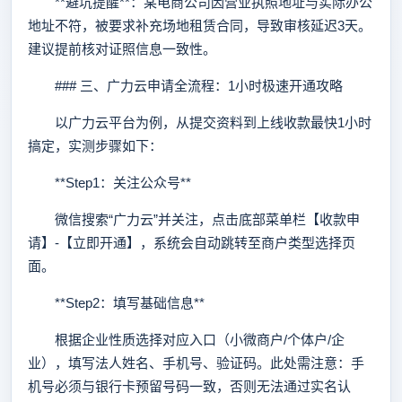
**避坑提醒**：某电商公司因营业执照地址与实际办公
地址不符，被要求补充场地租赁合同，导致审核延迟3天。
建议提前核对证照信息一致性。
### 三、广力云申请全流程：1小时极速开通攻略
以广力云平台为例，从提交资料到上线收款最快1小时
搞定，实测步骤如下：
**Step1：关注公众号**
微信搜索“广力云”并关注，点击底部菜单栏【收款申
请】-【立即开通】，系统会自动跳转至商户类型选择页
面。
**Step2：填写基础信息**
根据企业性质选择对应入口（小微商户/个体户/企
业），填写法人姓名、手机号、验证码。此处需注意：手
机号必须与银行卡预留号码一致，否则无法通过实名认